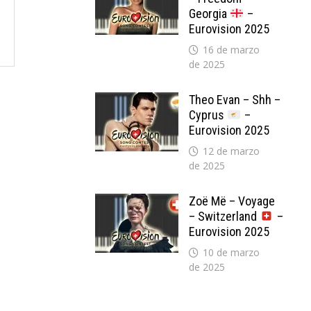
Georgia
–
Eurovision 2025
16 de marzo
de 2025
Theo Evan – Shh –
Cyprus
–
Eurovision 2025
12 de marzo
de 2025
Zoë Më – Voyage
– Switzerland
–
Eurovision 2025
10 de marzo
de 2025