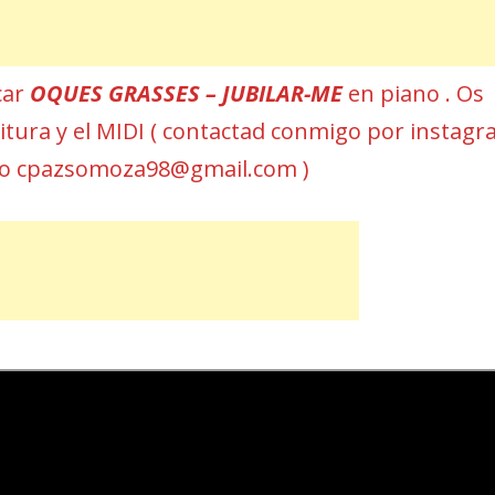
car
OQUES GRASSES – JUBILAR-ME
en piano . Os
rtitura y el MIDI ( contactad conmigo por instag
eo cpazsomoza98@gmail.com )