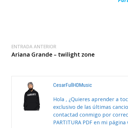
Navegación
Entrada
ENTRADA ANTERIOR
anterior:
Ariana Grande – twilight zone
De
Entradas
CesarFullHDMusic
Hola , ¿Quieres aprender a toc
exclusivo de las últimas canci
contactad conmigo por correo 
PARTITURA PDF en mi página 