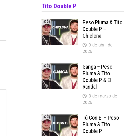
Tito Double P
Peso Pluma & Tito
Double P –
Chiclona
9 de abril de
2026
Ganga – Peso
Pluma & Tito
Double P & El
Randal
3 de marzo de
2026
Tú Con El – Peso
Pluma & Tito
Double P