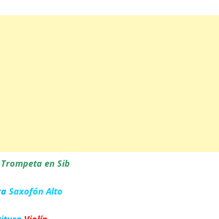
a
Trompeta en Sib
ra
Saxofón Alto
titura
Violín