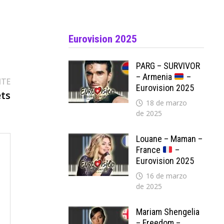
Eurovision 2025
PARG – SURVIVOR
– Armenia
–
Entrada
NTE
Eurovision 2025
siguiente:
ets
18 de marzo
de 2025
Louane – Maman –
France
–
Eurovision 2025
16 de marzo
de 2025
Mariam Shengelia
– Freedom –