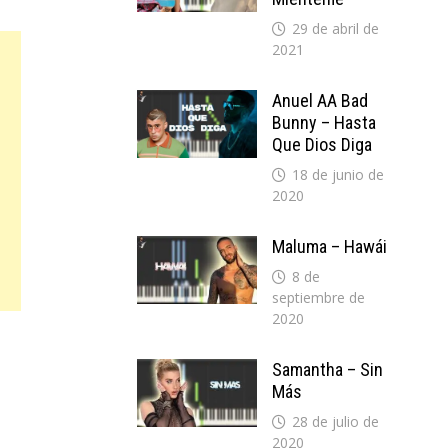
29 de abril de
2021
Anuel AA Bad
Bunny – Hasta
Que Dios Diga
18 de junio de
2020
Maluma – Hawái
8 de
septiembre de
2020
Samantha – Sin
Más
28 de julio de
2020