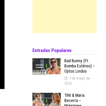
Entradas Populares
Bad Bunny (ft.
Bomba Estéreo) –
Ojitos Lindos
7 de mayo de
2022
TINI & Maria
Becerra –
Miénteme