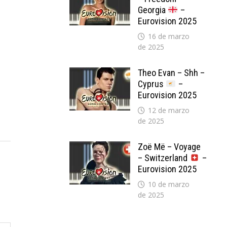
Georgia
–
Eurovision 2025
16 de marzo
de 2025
Theo Evan – Shh –
Cyprus
–
Eurovision 2025
12 de marzo
de 2025
Zoë Më – Voyage
– Switzerland
–
Eurovision 2025
10 de marzo
de 2025