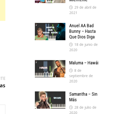
29 de abril de
2021
Anuel AA Bad
Bunny – Hasta
Que Dios Diga
18 de junio de
2020
Maluma – Hawái
8 de
septiembre de
Entrada
NTE
2020
siguiente:
as
Samantha – Sin
Más
28 de julio de
2020