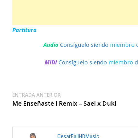
Partitura
Audio
Consíguelo siendo
miembro
MIDI
Consíguelo siendo
miembro
d
Navegación
Entrada
ENTRADA ANTERIOR
anterior:
Me Enseñaste I Remix – Sael x Duki
De
Entradas
CesarFullHDMusic