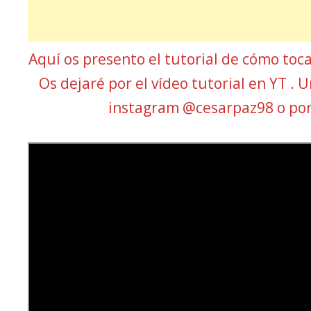
Aquí os presento el tutorial de cómo toc
Os dejaré por el vídeo tutorial en YT . 
instagram @cesarpaz98 o po