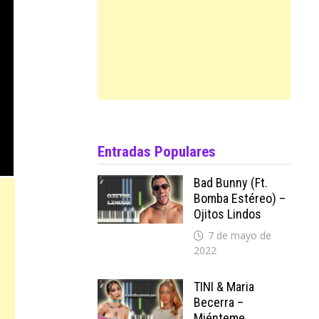
Entradas Populares
Bad Bunny (ft.
Bomba Estéreo) –
Ojitos Lindos
7 de mayo de
2022
TINI & Maria
Becerra –
Miénteme