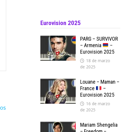
Eurovision 2025
PARG – SURVIVOR
– Armenia
–
Eurovision 2025
18 de marzo
de 2025
Louane – Maman –
France
–
Eurovision 2025
16 de marzo
de 2025
Mariam Shengelia
– Freedom –