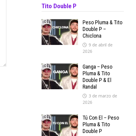
Tito Double P
Peso Pluma & Tito
Double P –
Chiclona
9 de abril de
2026
Ganga – Peso
Pluma & Tito
Double P & El
Randal
3 de marzo de
2026
Tú Con El – Peso
Pluma & Tito
Double P