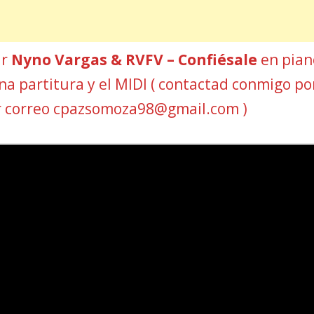
ar
Nyno Vargas & RVFV – Confiésale
en pian
Una partitura y el MIDI ( contactad conmigo po
r correo cpazsomoza98@gmail.com )