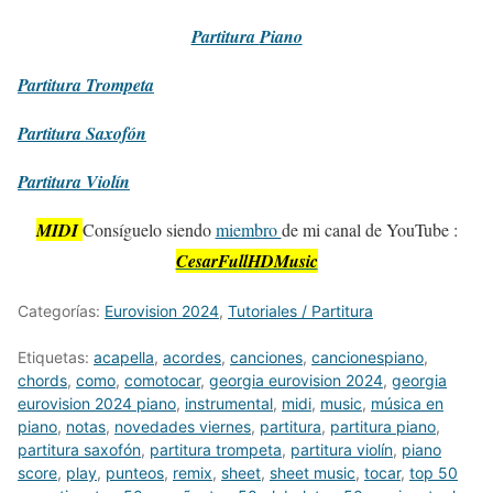
Partitura
Piano
Partitura
Trompeta
Partitura
Saxofón
Partitura
Violín
MIDI
Consíguelo siendo
miembro
de mi canal de YouTube :
CesarFullHDMusic
Categorías:
Eurovision 2024
,
Tutoriales / Partitura
Etiquetas:
acapella
,
acordes
,
canciones
,
cancionespiano
,
chords
,
como
,
comotocar
,
georgia eurovision 2024
,
georgia
eurovision 2024 piano
,
instrumental
,
midi
,
music
,
música en
piano
,
notas
,
novedades viernes
,
partitura
,
partitura piano
,
partitura saxofón
,
partitura trompeta
,
partitura violín
,
piano
score
,
play
,
punteos
,
remix
,
sheet
,
sheet music
,
tocar
,
top 50