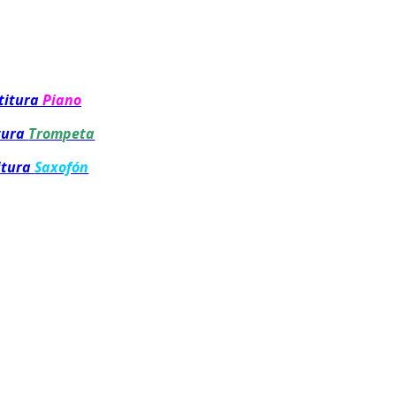
titura
Piano
tura
Trompeta
itura
Saxofón