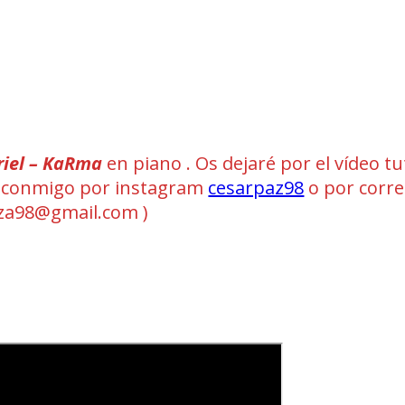
riel – KaRma
en piano . Os dejaré por el vídeo tu
ad conmigo por instagram
cesarpaz98
o por corr
a98@gmail.com )