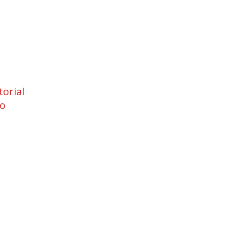
torial
eo