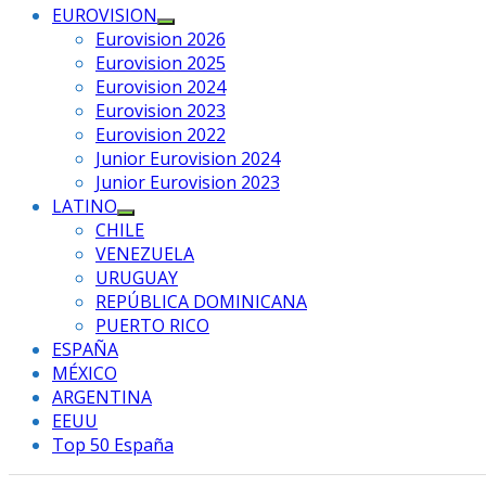
EUROVISION
Mostrar
Eurovision 2026
el
Eurovision 2025
submenú
Eurovision 2024
Eurovision 2023
Eurovision 2022
Junior Eurovision 2024
Junior Eurovision 2023
LATINO
Mostrar
CHILE
el
VENEZUELA
submenú
URUGUAY
REPÚBLICA DOMINICANA
PUERTO RICO
ESPAÑA
MÉXICO
ARGENTINA
EEUU
Top 50 España