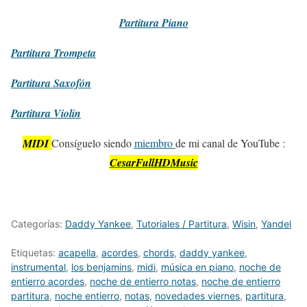
Partitura
Piano
Partitura
Trompeta
Partitura
Saxofón
Partitura
Violín
MIDI
Consíguelo siendo
miembro
de mi canal de YouTube :
CesarFullHDMusic
Categorías:
Daddy Yankee
,
Tutoriales / Partitura
,
Wisin
,
Yandel
Etiquetas:
acapella
,
acordes
,
chords
,
daddy yankee
,
instrumental
,
los benjamins
,
midi
,
música en piano
,
noche de
entierro acordes
,
noche de entierro notas
,
noche de entierro
partitura
,
noche entierro
,
notas
,
novedades viernes
,
partitura
,