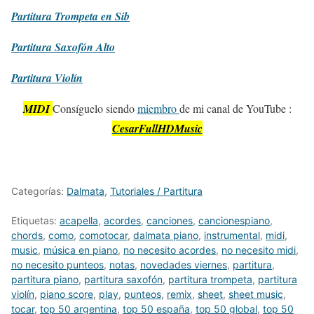
Partitura
Trompeta en Sib
Partitura
Saxofón Alto
Partitura
Violín
MIDI
Consíguelo siendo
miembro
de mi canal de YouTube :
CesarFullHDMusic
Categorías:
Dalmata
,
Tutoriales / Partitura
Etiquetas:
acapella
,
acordes
,
canciones
,
cancionespiano
,
chords
,
como
,
comotocar
,
dalmata piano
,
instrumental
,
midi
,
music
,
música en piano
,
no necesito acordes
,
no necesito midi
,
no necesito punteos
,
notas
,
novedades viernes
,
partitura
,
partitura piano
,
partitura saxofón
,
partitura trompeta
,
partitura
violín
,
piano score
,
play
,
punteos
,
remix
,
sheet
,
sheet music
,
tocar
,
top 50 argentina
,
top 50 españa
,
top 50 global
,
top 50