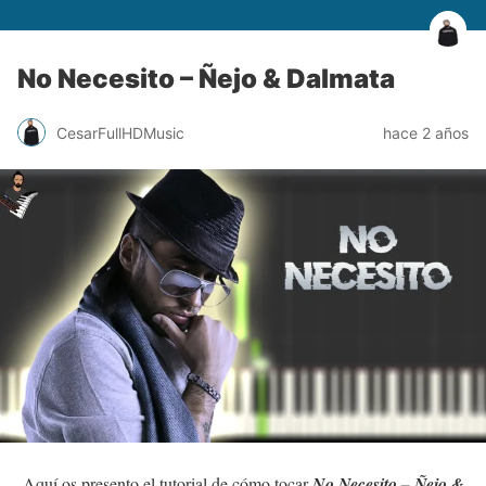
No Necesito – Ñejo & Dalmata
CesarFullHDMusic
hace 2 años
Aquí os presento el tutorial de cómo tocar
No Necesito – Ñejo &