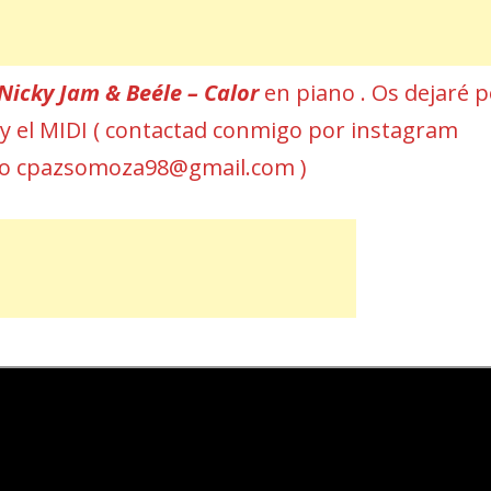
Nicky Jam & Beéle – Calor
en piano . Os dejaré 
a y el MIDI ( contactad conmigo por instagram
eo cpazsomoza98@gmail.com )