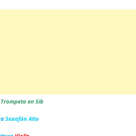
a
Trompeta en Sib
ra
Saxofón Alto
titura
Violín