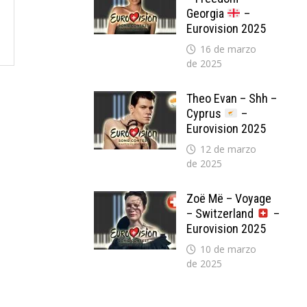
Georgia
–
Eurovision 2025
16 de marzo
de 2025
Theo Evan – Shh –
Cyprus
–
Eurovision 2025
12 de marzo
de 2025
Zoë Më – Voyage
– Switzerland
–
Eurovision 2025
10 de marzo
de 2025