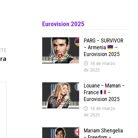
Eurovision 2025
PARG – SURVIVOR
– Armenia
–
Entrada
NTE
Eurovision 2025
siguiente:
ora
18 de marzo
de 2025
Louane – Maman –
France
–
Eurovision 2025
16 de marzo
de 2025
Mariam Shengelia
– Freedom –