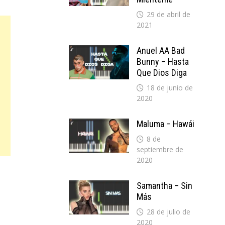
29 de abril de
2021
Anuel AA Bad
Bunny – Hasta
Que Dios Diga
18 de junio de
2020
Maluma – Hawái
8 de
septiembre de
2020
Samantha – Sin
Más
28 de julio de
2020