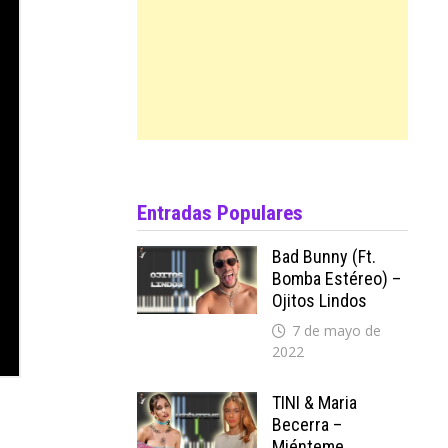
Entradas Populares
Bad Bunny (ft.
Bomba Estéreo) –
Ojitos Lindos
7 de mayo de
2022
TINI & Maria
Becerra –
Miénteme