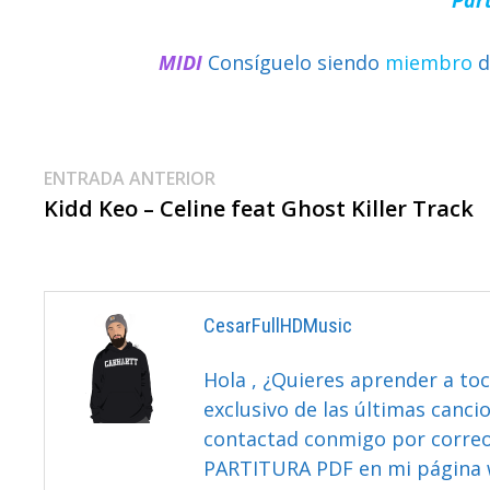
MIDI
Consíguelo siendo
miembro
d
Navegación
Entrada
ENTRADA ANTERIOR
anterior:
Kidd Keo – Celine feat Ghost Killer Track
De
Entradas
CesarFullHDMusic
Hola , ¿Quieres aprender a toc
exclusivo de las últimas canci
contactad conmigo por correo 
PARTITURA PDF en mi página 