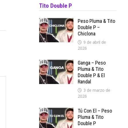
Tito Double P
Peso Pluma & Tito
Double P –
Chiclona
9 de abril de
2026
Ganga – Peso
Pluma & Tito
Double P & El
Randal
3 de marzo de
2026
Tú Con El – Peso
Pluma & Tito
Double P