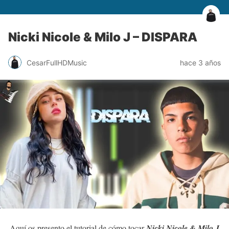
Nicki Nicole & Milo J – DISPARA
CesarFullHDMusic
hace 3 años
Aquí os presento el tutorial de cómo tocar
Nicki Nicole & Milo J