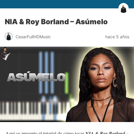
NIA & Roy Borland – Asúmelo
CesarFullHDMusic
hace 5 años
Aquí os presento el tutorial de cómo tocar
NIA & Roy Borland –