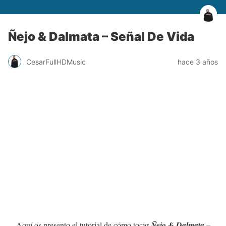
Ñejo & Dalmata – Señal De Vida
CesarFullHDMusic
hace 3 años
Aquí os presento el tutorial de cómo tocar
Ñejo & Dalmata –