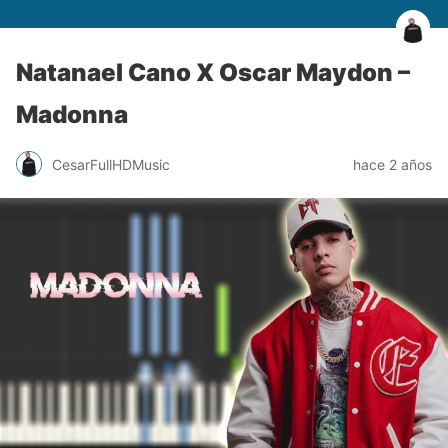
Natanael Cano X Oscar Maydon –
Madonna
CesarFullHDMusic
hace 2 años