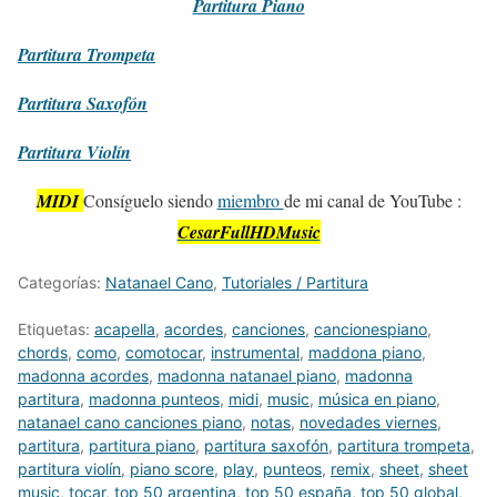
Partitura
Piano
Partitura
Trompeta
Partitura
Saxofón
Partitura
Violín
MIDI
Consíguelo siendo
miembro
de mi canal de YouTube :
CesarFullHDMusic
Categorías:
Natanael Cano
,
Tutoriales / Partitura
Etiquetas:
acapella
,
acordes
,
canciones
,
cancionespiano
,
chords
,
como
,
comotocar
,
instrumental
,
maddona piano
,
madonna acordes
,
madonna natanael piano
,
madonna
partitura
,
madonna punteos
,
midi
,
music
,
música en piano
,
natanael cano canciones piano
,
notas
,
novedades viernes
,
partitura
,
partitura piano
,
partitura saxofón
,
partitura trompeta
,
partitura violín
,
piano score
,
play
,
punteos
,
remix
,
sheet
,
sheet
music
,
tocar
,
top 50 argentina
,
top 50 españa
,
top 50 global
,