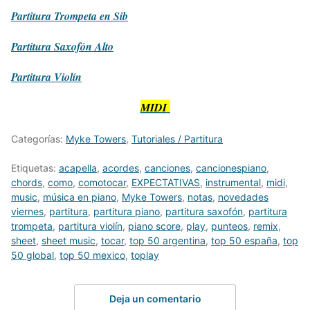
Partitura
Trompeta en Sib
Partitura
Saxofón Alto
Partitura
Violín
MIDI
Categorías:
Myke Towers
,
Tutoriales / Partitura
Etiquetas:
acapella
,
acordes
,
canciones
,
cancionespiano
,
chords
,
como
,
comotocar
,
EXPECTATIVAS
,
instrumental
,
midi
,
music
,
música en piano
,
Myke Towers
,
notas
,
novedades
viernes
,
partitura
,
partitura piano
,
partitura saxofón
,
partitura
trompeta
,
partitura violín
,
piano score
,
play
,
punteos
,
remix
,
sheet
,
sheet music
,
tocar
,
top 50 argentina
,
top 50 españa
,
top
50 global
,
top 50 mexico
,
toplay
Deja un comentario