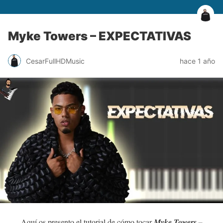
Myke Towers – EXPECTATIVAS
CesarFullHDMusic
hace 1 año
Aquí os presento el tutorial de cómo tocar
Myke Towers –