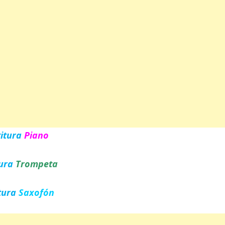
titura
Piano
tura
Trompeta
tura
Saxofón