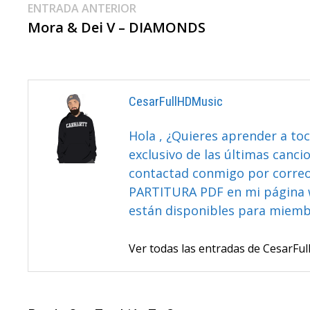
Navegación
Entrada
ENTRADA ANTERIOR
anterior:
Mora & Dei V – DIAMONDS
De
Entradas
CesarFullHDMusic
Hola , ¿Quieres aprender a toc
exclusivo de las últimas canci
contactad conmigo por correo 
PARTITURA PDF en mi página 
están disponibles para miem
Ver todas las entradas de CesarF