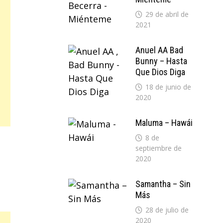
29 de abril de
2021
Anuel AA Bad
Bunny – Hasta
Que Dios Diga
18 de junio de
2020
Maluma – Hawái
8 de
septiembre de
2020
Samantha – Sin
Más
28 de julio de
2020