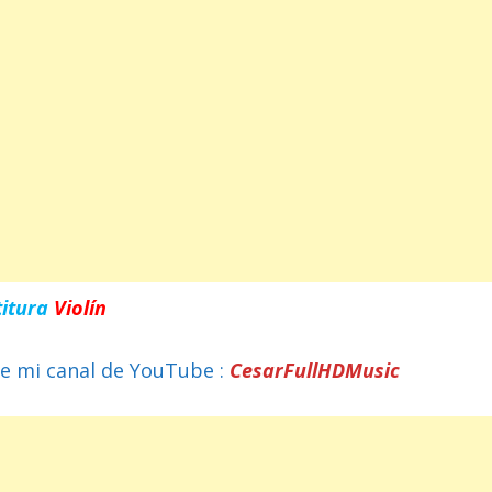
titura
Violín
e mi canal de YouTube :
CesarFullHDMusic