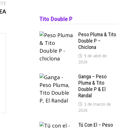
Entrada
NTE
siguiente:
EA
Tito Double P
Peso Pluma & Tito
Double P –
Chiclona
9 de abril de
2026
Ganga – Peso
Pluma & Tito
Double P & El
Randal
3 de marzo de
2026
Tú Con El – Peso