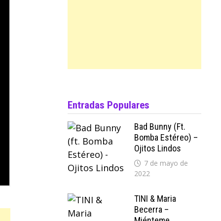
Entradas Populares
Bad Bunny (ft.
Bomba Estéreo) –
Ojitos Lindos
7 de mayo de
2022
TINI & Maria
Becerra –
Miénteme