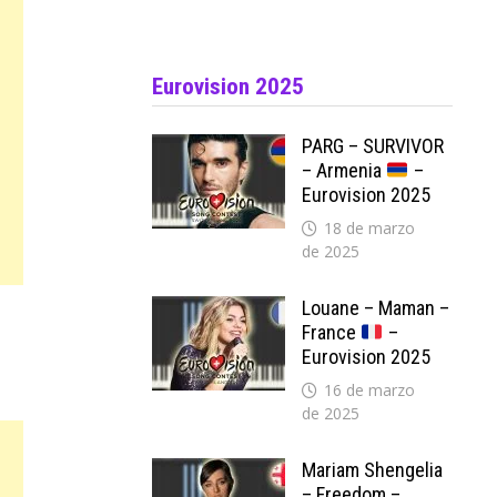
Eurovision 2025
PARG – SURVIVOR
– Armenia
–
Eurovision 2025
18 de marzo
de 2025
Louane – Maman –
France
–
Eurovision 2025
16 de marzo
de 2025
Mariam Shengelia
– Freedom –