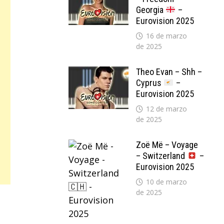
Georgia
–
Eurovision 2025
16 de marzo
de 2025
Theo Evan – Shh –
Cyprus
–
Eurovision 2025
12 de marzo
de 2025
Zoë Më – Voyage
– Switzerland
–
Eurovision 2025
10 de marzo
de 2025