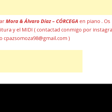
car
Mora & Álvaro Díaz – CÓRCEGA
en piano . Os
rtitura y el MIDI ( contactad conmigo por instag
eo cpazsomoza98@gmail.com )