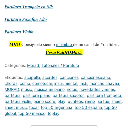
Partitura
Trompeta en Sib
Partitura
Saxofón Alto
Partitura
Violín
MIDI
Consíguelo siendo
miembro
de mi canal de YouTube :
CesarFullHDMusic
Categorías:
Morad
,
Tutoriales / Partitura
Etiquetas:
acapella
,
acordes
,
canciones
,
cancionespiano
,
chords
,
como
,
comotocar
,
instrumental
,
midi
,
moncho chavea
,
MORAD
,
music
,
música en piano
,
notas
,
novedades viernes
,
partitura
,
partitura piano
,
partitura saxofón
,
partitura trompeta
,
partitura violín
,
piano score
,
play
,
punteos
,
remix
,
se fue
,
sheet
,
sheet music
,
tocar
,
top 50 argentina
,
top 50 españa
,
top 50
global
,
top 50 mexico
,
toplay