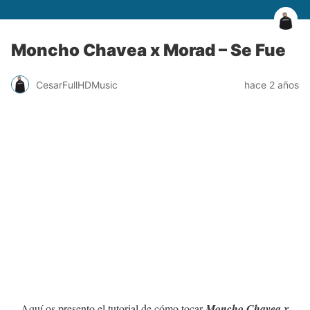
Moncho Chavea x Morad – Se Fue
CesarFullHDMusic
hace 2 años
Aquí os presento el tutorial de cómo tocar
Moncho Chavea x