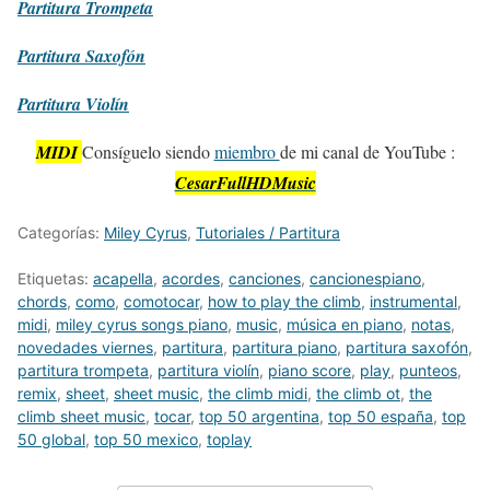
Partitura
Trompeta
Partitura
Saxofón
Partitura
Violín
MIDI
Consíguelo siendo
miembro
de mi canal de YouTube :
CesarFullHDMusic
Categorías:
Miley Cyrus
,
Tutoriales / Partitura
Etiquetas:
acapella
,
acordes
,
canciones
,
cancionespiano
,
chords
,
como
,
comotocar
,
how to play the climb
,
instrumental
,
midi
,
miley cyrus songs piano
,
music
,
música en piano
,
notas
,
novedades viernes
,
partitura
,
partitura piano
,
partitura saxofón
,
partitura trompeta
,
partitura violín
,
piano score
,
play
,
punteos
,
remix
,
sheet
,
sheet music
,
the climb midi
,
the climb ot
,
the
climb sheet music
,
tocar
,
top 50 argentina
,
top 50 españa
,
top
50 global
,
top 50 mexico
,
toplay