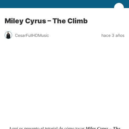
Miley Cyrus – The Climb
CesarFullHDMusic
hace 3 años
Aquí os presento el tutorial de cómo tocar
Miley Cyrus – The