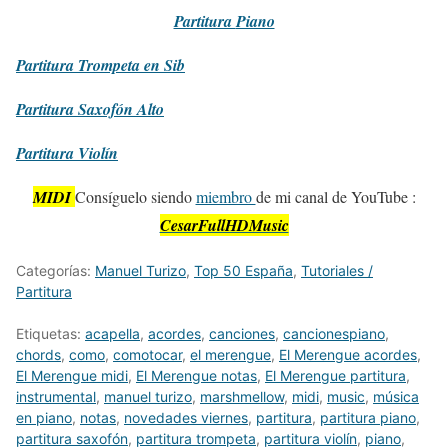
Partitura
Piano
Partitura
Trompeta en Sib
Partitura
Saxofón Alto
Partitura
Violín
MIDI
Consíguelo siendo
miembro
de mi canal de YouTube :
CesarFullHDMusic
Categorías:
Manuel Turizo
,
Top 50 España
,
Tutoriales /
Partitura
Etiquetas:
acapella
,
acordes
,
canciones
,
cancionespiano
,
chords
,
como
,
comotocar
,
el merengue
,
El Merengue acordes
,
El Merengue midi
,
El Merengue notas
,
El Merengue partitura
,
instrumental
,
manuel turizo
,
marshmellow
,
midi
,
music
,
música
en piano
,
notas
,
novedades viernes
,
partitura
,
partitura piano
,
partitura saxofón
,
partitura trompeta
,
partitura violín
,
piano
,