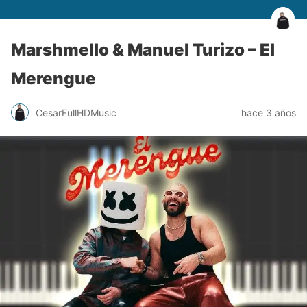
Marshmello & Manuel Turizo – El
Merengue
CesarFullHDMusic
hace 3 años