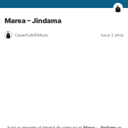
Marea – Jindama
CesarFullHDMusic
hace 2 años
Aquí os presento el tutorial de cómo tocar
Marea – Jindama
en