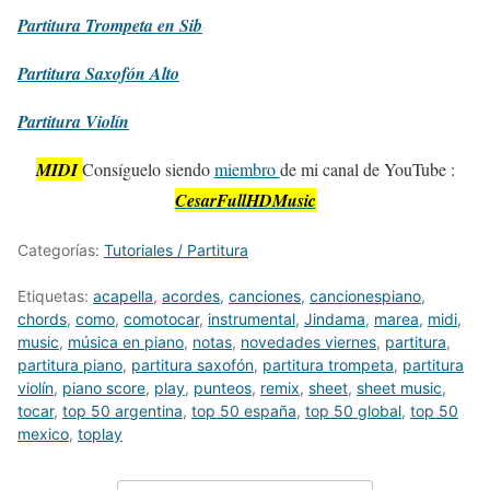
Partitura
Trompeta en Sib
Partitura
Saxofón Alto
Partitura
Violín
MIDI
Consíguelo siendo
miembro
de mi canal de YouTube :
CesarFullHDMusic
Categorías:
Tutoriales / Partitura
Etiquetas:
acapella
,
acordes
,
canciones
,
cancionespiano
,
chords
,
como
,
comotocar
,
instrumental
,
Jindama
,
marea
,
midi
,
music
,
música en piano
,
notas
,
novedades viernes
,
partitura
,
partitura piano
,
partitura saxofón
,
partitura trompeta
,
partitura
violín
,
piano score
,
play
,
punteos
,
remix
,
sheet
,
sheet music
,
tocar
,
top 50 argentina
,
top 50 españa
,
top 50 global
,
top 50
mexico
,
toplay