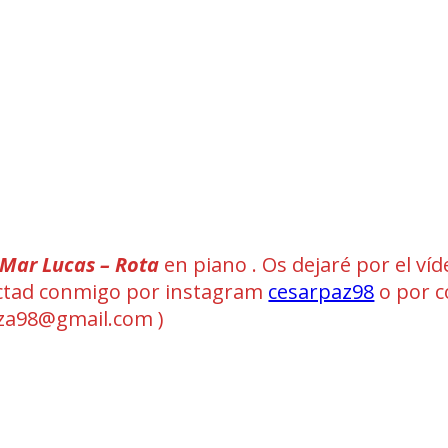
Mar Lucas – Rota
en piano . Os dejaré por el ví
ntactad conmigo por instagram
cesarpaz98
o por c
a98@gmail.com )