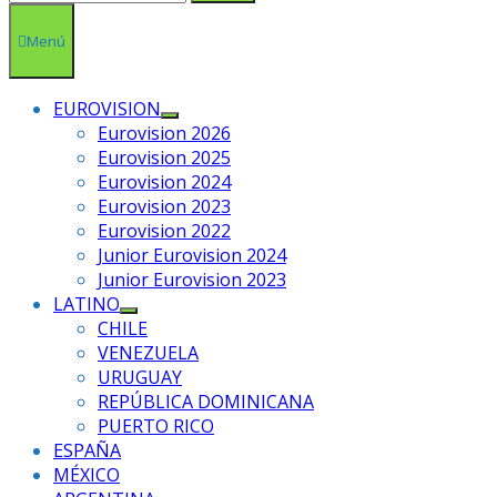
Menú
EUROVISION
Mostrar
Eurovision 2026
el
Eurovision 2025
submenú
Eurovision 2024
Eurovision 2023
Eurovision 2022
Junior Eurovision 2024
Junior Eurovision 2023
LATINO
Mostrar
CHILE
el
VENEZUELA
submenú
URUGUAY
REPÚBLICA DOMINICANA
PUERTO RICO
ESPAÑA
MÉXICO