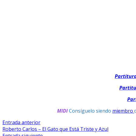
Partitur
Partit
Par
MIDI
Consíguelo siendo
miembro
Navegación
Entrada
Entrada anterior
anterior:
Roberto Carlos – El Gato que Está Triste y Azul
De
Entrada
Entrada siguiente