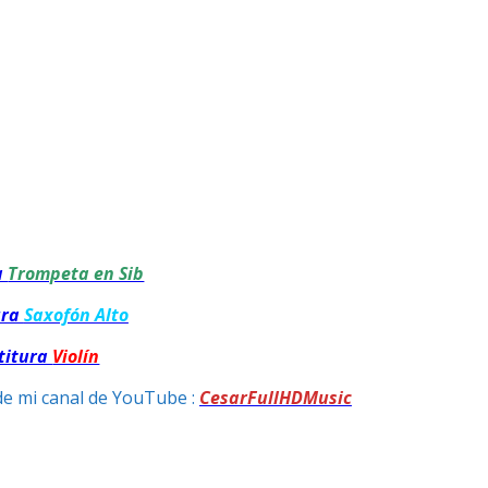
a
Trompeta en Sib
ura
Saxofón Alto
titura
Violín
de mi canal de YouTube :
CesarFullHDMusic