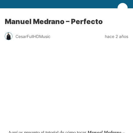
Manuel Medrano – Perfecto
CesarFullHDMusic
hace 2 años
Aquí os presento el tutorial de cómo tocar
Manuel Medrano –