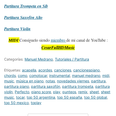
Partitura
Trompeta en Sib
Partitura
Saxofón Alto
Partitura
Violín
MIDI
Consíguelo siendo
miembro
de mi canal de YouTube :
CesarFullHDMusic
Categorías:
Manuel Medrano
,
Tutoriales / Partitura
Etiquetas:
acapella
,
acordes
,
canciones
,
cancionespiano
,
chords
,
como
,
comotocar
,
instrumental
,
manuel medrano
,
midi
,
music
,
música en piano
,
notas
,
novedades viernes
,
partitura
,
partitura piano
,
partitura saxofón
,
partitura trompeta
,
partitura
violín
,
Perfecto
,
piano score
,
play
,
punteos
,
remix
,
sheet
,
sheet
music
,
tocar
,
top 50 argentina
,
top 50 españa
,
top 50 global
,
top 50 mexico
,
toplay