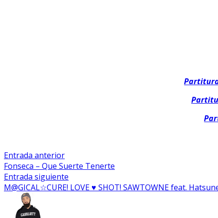
Partitur
Partit
Par
Navegación
Entrada
Entrada anterior
anterior:
Fonseca – Que Suerte Tenerte
De
Entrada
Entrada siguiente
Entradas
siguiente:
M@GICAL☆CURE! LOVE ♥ SHOT! SAWTOWNE feat. Hatsun