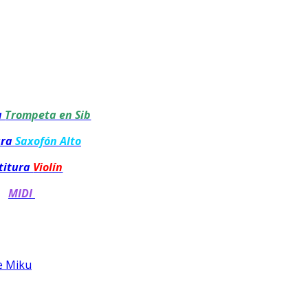
a
Trompeta en Sib
ura
Saxofón Alto
titura
Violín
MIDI
e Miku