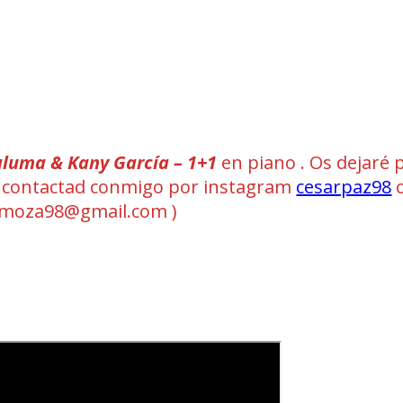
luma & Kany García – 1+1
en piano . Os dejaré p
I ( contactad conmigo por instagram
cesarpaz98
o
omoza98@gmail.com )