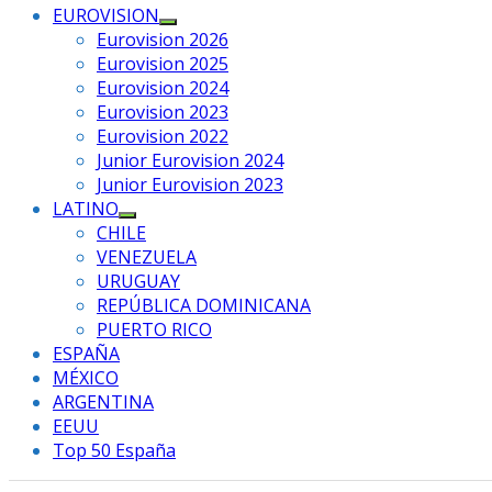
EUROVISION
Mostrar
Eurovision 2026
el
Eurovision 2025
submenú
Eurovision 2024
Eurovision 2023
Eurovision 2022
Junior Eurovision 2024
Junior Eurovision 2023
LATINO
Mostrar
CHILE
el
VENEZUELA
submenú
URUGUAY
REPÚBLICA DOMINICANA
PUERTO RICO
ESPAÑA
MÉXICO
ARGENTINA
EEUU
Top 50 España