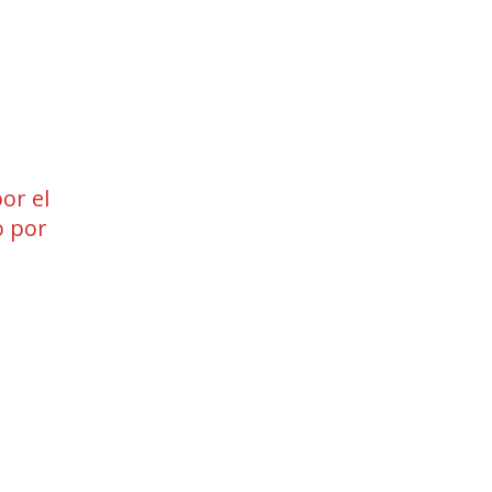
or el
 por