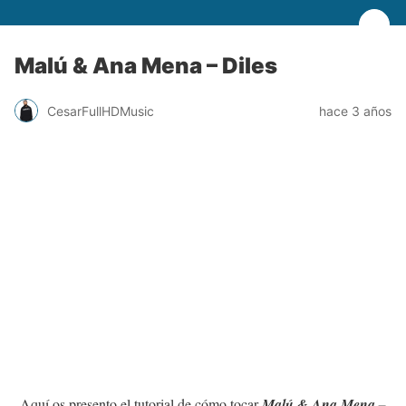
Malú & Ana Mena – Diles
CesarFullHDMusic
hace 3 años
Aquí os presento el tutorial de cómo tocar
Malú & Ana Mena –