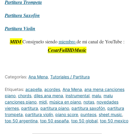
Partitura
Trompeta
Partitura
Saxofón
Partitura
Violín
MIDI
Consíguelo siendo
miembro
de mi canal de YouTube :
CesarFullHDMusic
Categorías:
Ana Mena
,
Tutoriales / Partitura
Etiquetas:
acapella
,
acordes
,
Ana Mena
,
ana mena canciones
piano
,
chords
,
diles ana mena
,
instrumental
,
malu
,
malu
canciones piano
,
midi
,
música en piano
,
notas
,
novedades
viernes
,
partitura
,
partitura piano
,
partitura saxofón
,
partitura
trompeta
,
partitura violín
,
piano score
,
punteos
,
sheet music
,
top 50 argentina
,
top 50 españa
,
top 50 global
,
top 50 mexico