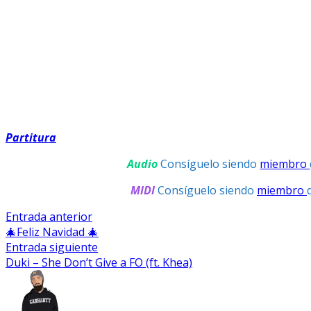
Partitura
Audio
Consíguelo siendo
miembro
MIDI
Consíguelo siendo
miembro
Navegación
Entrada
Entrada anterior
anterior:
🎄Feliz Navidad 🎄
De
Entrada
Entrada siguiente
Entradas
siguiente:
Duki – She Don’t Give a FO (ft. Khea)