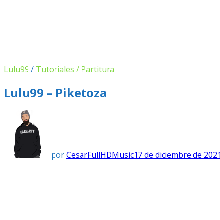
Lulu99
/
Tutoriales / Partitura
Lulu99 – Piketoza
por
CesarFullHDMusic
17 de diciembre de 202