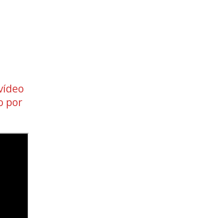
 vídeo
o por