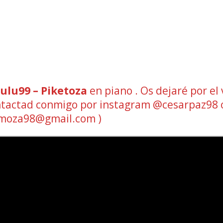
ulu99 – Piketoza
en piano . Os dejaré por el
 contactad conmigo por instagram @cesarpaz98 
omoza98@gmail.com )