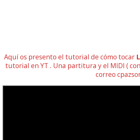
Aquí os presento el tutorial de cómo tocar
L
tutorial en YT . Una partitura y el MIDI (
correo cpazs