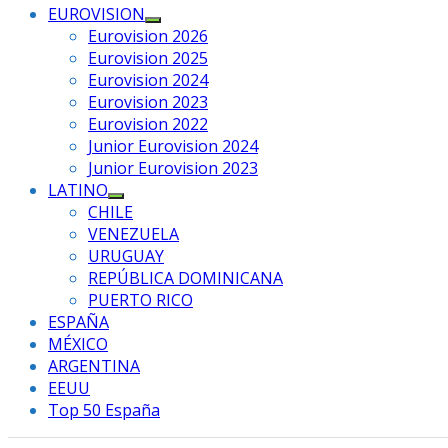
EUROVISION
Mostrar
Eurovision 2026
el
Eurovision 2025
submenú
Eurovision 2024
Eurovision 2023
Eurovision 2022
Junior Eurovision 2024
Junior Eurovision 2023
LATINO
Mostrar
CHILE
el
VENEZUELA
submenú
URUGUAY
REPÚBLICA DOMINICANA
PUERTO RICO
ESPAÑA
MÉXICO
ARGENTINA
EEUU
Top 50 España