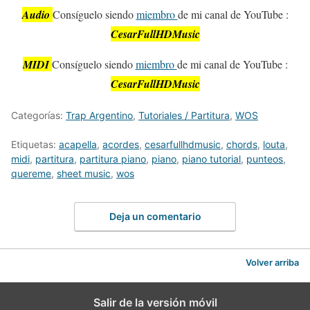
Audio
Consíguelo siendo
miembro
de mi canal de YouTube :
CesarFullHDMusic
MIDI
Consíguelo siendo
miembro
de mi canal de YouTube :
CesarFullHDMusic
Categorías:
Trap Argentino
,
Tutoriales / Partitura
,
WOS
Etiquetas:
acapella
,
acordes
,
cesarfullhdmusic
,
chords
,
louta
,
midi
,
partitura
,
partitura piano
,
piano
,
piano tutorial
,
punteos
,
quereme
,
sheet music
,
wos
Deja un comentario
Volver arriba
Salir de la versión móvil