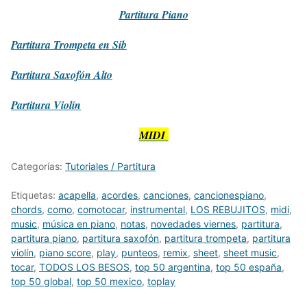
Partitura
Piano
Partitura
Trompeta en Sib
Partitura
Saxofón Alto
Partitura
Violín
MIDI
Categorías:
Tutoriales / Partitura
Etiquetas:
acapella
,
acordes
,
canciones
,
cancionespiano
,
chords
,
como
,
comotocar
,
instrumental
,
LOS REBUJITOS
,
midi
,
music
,
música en piano
,
notas
,
novedades viernes
,
partitura
,
partitura piano
,
partitura saxofón
,
partitura trompeta
,
partitura
violín
,
piano score
,
play
,
punteos
,
remix
,
sheet
,
sheet music
,
tocar
,
TODOS LOS BESOS
,
top 50 argentina
,
top 50 españa
,
top 50 global
,
top 50 mexico
,
toplay