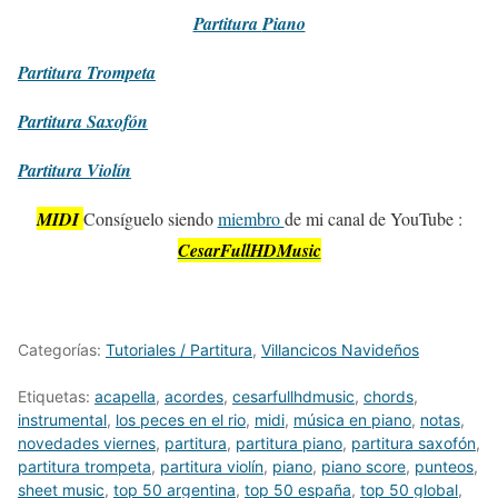
Partitura
Piano
Partitura
Trompeta
Partitura
Saxofón
Partitura
Violín
MIDI
Consíguelo siendo
miembro
de mi canal de YouTube :
CesarFullHDMusic
Categorías:
Tutoriales / Partitura
,
Villancicos Navideños
Etiquetas:
acapella
,
acordes
,
cesarfullhdmusic
,
chords
,
instrumental
,
los peces en el rio
,
midi
,
música en piano
,
notas
,
novedades viernes
,
partitura
,
partitura piano
,
partitura saxofón
,
partitura trompeta
,
partitura violín
,
piano
,
piano score
,
punteos
,
sheet music
,
top 50 argentina
,
top 50 españa
,
top 50 global
,