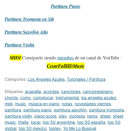
Partitura
Piano
Partitura
Trompeta en Sib
Partitura
Saxofón Alto
Partitura
Violín
MIDI
Consíguelo siendo
miembro
de mi canal de YouTube :
CesarFullHDMusic
Categorías:
Los Ángeles Azules
,
Tutoriales / Partitura
Etiquetas:
acapella
,
acordes
,
canciones
,
cancionespiano
,
chords
,
como
,
comotocar
,
instrumental
,
los angeles azules
,
midi
,
music
,
música en piano
,
notas
,
novedades viernes
,
partitura
,
partitura piano
,
partitura saxofón
,
partitura trompeta
,
partitura violín
,
piano score
,
play
,
punteos
,
remix
,
sheet
,
sheet
music
,
thalia
,
tocar
,
top 50 argentina
,
top 50 españa
,
top 50
global
,
top 50 mexico
,
toplay
,
Yo Me Lo Busqué