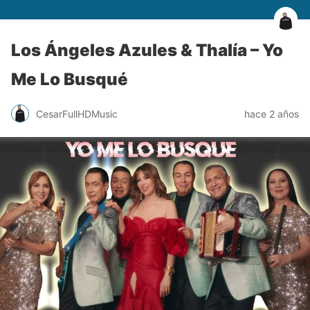
Los Ángeles Azules & Thalía – Yo
Me Lo Busqué
CesarFullHDMusic
hace 2 años