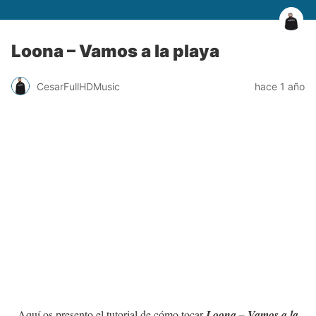
Loona – Vamos a la playa
CesarFullHDMusic
hace 1 año
Aquí os presento el tutorial de cómo tocar
Loona – Vamos a la