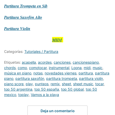
Partitura
Trompeta en Sib
Partitura
Saxofón Alto
Partitura
Violín
MIDI
Categorías:
Tutoriales / Partitura
Etiquetas:
acapella
,
acordes
,
canciones
,
cancionespiano
,
chords
,
como
,
comotocar
,
instrumental
,
Loona
,
midi
,
music
,
música en piano
,
notas
,
novedades viernes
,
partitura
,
partitura
piano
,
partitura saxofón
,
partitura trompeta
,
partitura violín
,
piano score
,
play
,
punteos
,
remix
,
sheet
,
sheet music
,
tocar
,
top 50 argentina
,
top 50 españa
,
top 50 global
,
top 50
mexico
,
toplay
,
Vamos a la playa
Deja un comentario