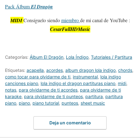
Pack Álbum
El Dragón
MIDI
Consíguelo siendo
miembro
de mi canal de YouTube :
CesarFullHDMusic
Categorías:
Álbum El Dragón
,
Lola Índigo
,
Tutoriales / Partitura
Etiquetas:
acapella
,
acordes
,
album dragon lola indigo
,
chords
,
como tocar para olvidarme de ti
,
instrumental
,
lola indigo
canciones piano
,
lola indigo el dragon partituras piano
,
midi
,
notas
,
para olvidarme de ti acordes
,
para olvidarme de ti
karaoke
,
para olvidarme de ti punteos
,
partitura
,
partitura
piano
,
piano
,
piano tutorial
,
punteos
,
sheet music
Deja un comentario