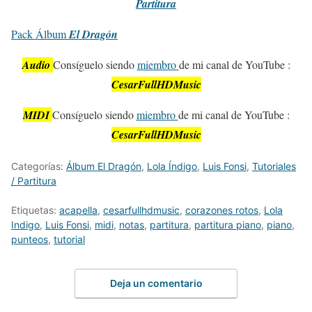
Partitura
Pack Álbum
El Dragón
Audio
Consíguelo siendo
miembro
de mi canal de YouTube :
CesarFullHDMusic
MIDI
Consíguelo siendo
miembro
de mi canal de YouTube :
CesarFullHDMusic
Categorías:
Álbum El Dragón
,
Lola Índigo
,
Luis Fonsi
,
Tutoriales
/ Partitura
Etiquetas:
acapella
,
cesarfullhdmusic
,
corazones rotos
,
Lola
Indigo
,
Luis Fonsi
,
midi
,
notas
,
partitura
,
partitura piano
,
piano
,
punteos
,
tutorial
Deja un comentario