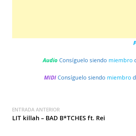
Audio
Consíguelo siendo
miembro
MIDI
Consíguelo siendo
miembro
d
Navegación
Entrada
ENTRADA ANTERIOR
anterior:
LIT killah – BAD B*TCHES ft. Rei
De
Entradas