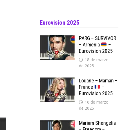
Eurovision 2025
PARG – SURVIVOR
– Armenia
–
Eurovision 2025
18 de marzo
de 2025
Louane – Maman –
France
–
Eurovision 2025
16 de marzo
de 2025
Mariam Shengelia
– Freedom –