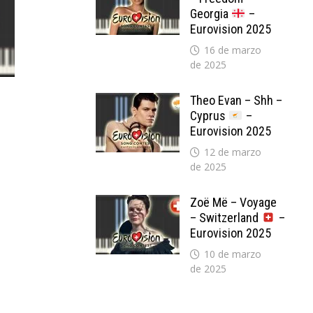
Georgia
–
Eurovision 2025
16 de marzo
de 2025
Theo Evan – Shh –
Cyprus
–
Eurovision 2025
12 de marzo
de 2025
Zoë Më – Voyage
– Switzerland
–
Eurovision 2025
10 de marzo
de 2025