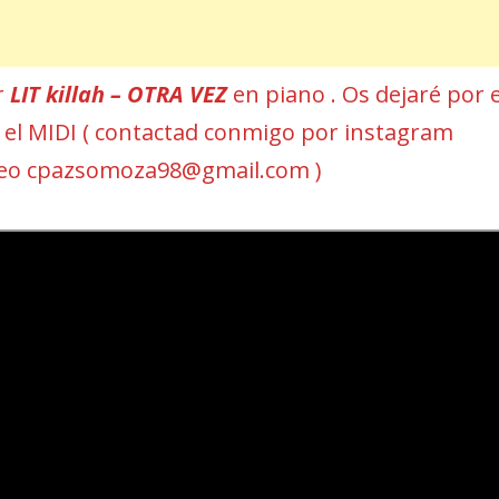
r
LIT killah – OTRA VEZ
en piano . Os dejaré por e
 y el MIDI ( contactad conmigo por instagram
reo cpazsomoza98@gmail.com )