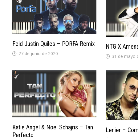
Feid Justin Quiles – PORFA Remix
NTG X Amen
27 de junio de 2020
31 de mayo 
Katie Angel & Noel Schajris – Tan
Lenier – Co
Perfecto