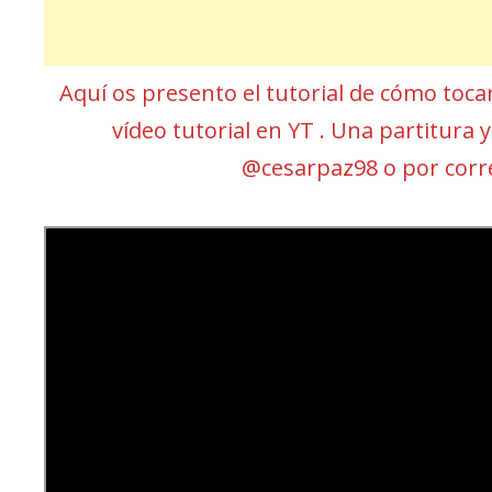
Aquí os presento el tutorial de cómo toca
vídeo tutorial en YT . Una partitura
@cesarpaz98 o por cor