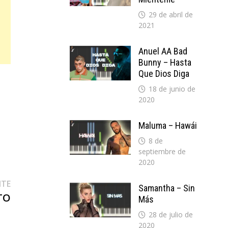
29 de abril de
2021
Anuel AA Bad
Bunny – Hasta
Que Dios Diga
18 de junio de
2020
Maluma – Hawái
8 de
septiembre de
2020
Entrada
NTE
Samantha – Sin
siguiente:
TO
Más
28 de julio de
2020