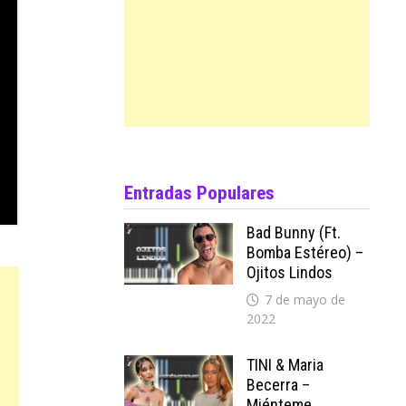
Entradas Populares
Bad Bunny (ft.
Bomba Estéreo) –
Ojitos Lindos
7 de mayo de
2022
TINI & Maria
Becerra –
Miénteme