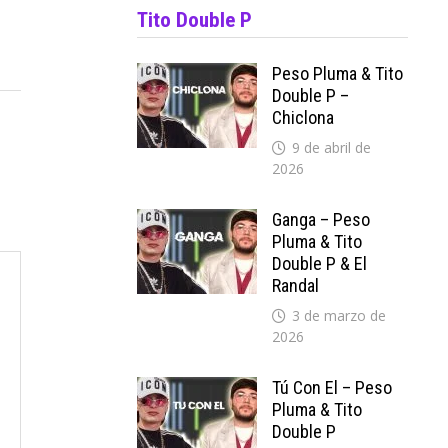
Tito Double P
Peso Pluma & Tito
Double P –
Chiclona
9 de abril de
2026
Ganga – Peso
Pluma & Tito
Double P & El
Randal
3 de marzo de
2026
Tú Con El – Peso
Pluma & Tito
Double P