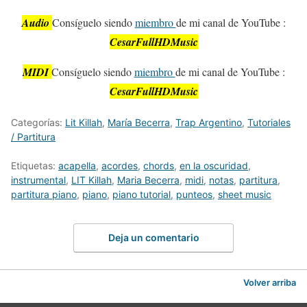
Audio
Consíguelo siendo
miembro
de mi canal de YouTube :
CesarFullHDMusic
MIDI
Consíguelo siendo
miembro
de mi canal de YouTube :
CesarFullHDMusic
Categorías:
Lit Killah
,
María Becerra
,
Trap Argentino
,
Tutoriales
/ Partitura
Etiquetas:
acapella
,
acordes
,
chords
,
en la oscuridad
,
instrumental
,
LIT Killah
,
Maria Becerra
,
midi
,
notas
,
partitura
,
partitura piano
,
piano
,
piano tutorial
,
punteos
,
sheet music
Deja un comentario
Volver arriba