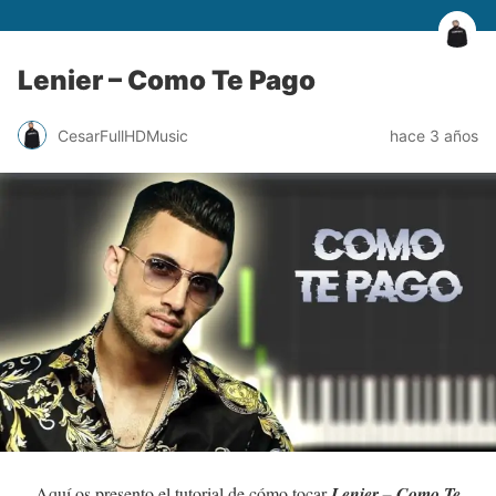
Lenier – Como Te Pago
CesarFullHDMusic
hace 3 años
Aquí os presento el tutorial de cómo tocar
Lenier – Como Te