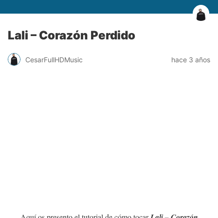
Lali – Corazón Perdido
CesarFullHDMusic
hace 3 años
Aquí os presento el tutorial de cómo tocar
Lali – Corazón