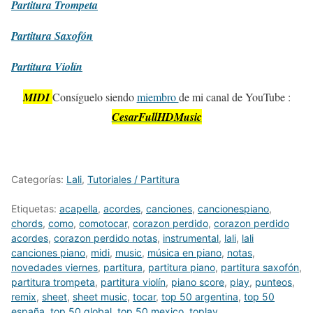
Partitura
Trompeta
Partitura
Saxofón
Partitura
Violín
MIDI
Consíguelo siendo
miembro
de mi canal de YouTube :
CesarFullHDMusic
Categorías:
Lali
,
Tutoriales / Partitura
Etiquetas:
acapella
,
acordes
,
canciones
,
cancionespiano
,
chords
,
como
,
comotocar
,
corazon perdido
,
corazon perdido
acordes
,
corazon perdido notas
,
instrumental
,
lali
,
lali
canciones piano
,
midi
,
music
,
música en piano
,
notas
,
novedades viernes
,
partitura
,
partitura piano
,
partitura saxofón
,
partitura trompeta
,
partitura violín
,
piano score
,
play
,
punteos
,
remix
,
sheet
,
sheet music
,
tocar
,
top 50 argentina
,
top 50
españa
,
top 50 global
,
top 50 mexico
,
toplay