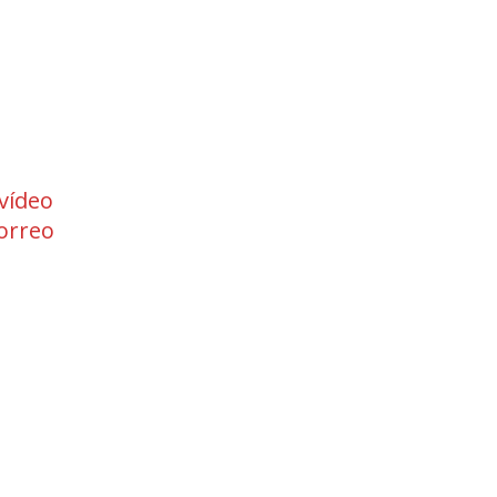
 vídeo
orreo