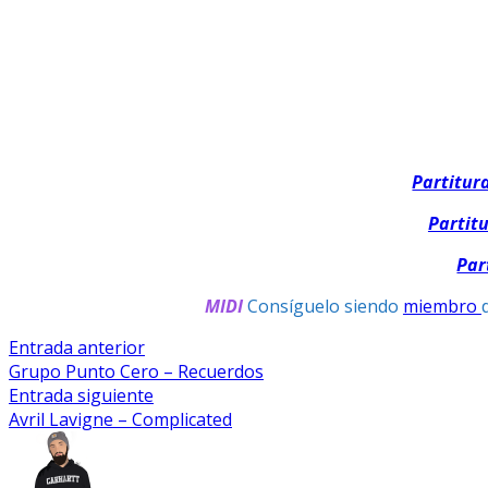
Partitur
Partit
Par
MIDI
Consíguelo siendo
miembro
Navegación
Entrada
Entrada anterior
anterior:
Grupo Punto Cero – Recuerdos
De
Entrada
Entrada siguiente
Entradas
siguiente:
Avril Lavigne – Complicated