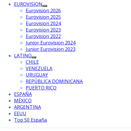
EUROVISION
Mostrar
Eurovision 2026
el
Eurovision 2025
submenú
Eurovision 2024
Eurovision 2023
Eurovision 2022
Junior Eurovision 2024
Junior Eurovision 2023
LATINO
Mostrar
CHILE
el
VENEZUELA
submenú
URUGUAY
REPÚBLICA DOMINICANA
PUERTO RICO
ESPAÑA
MÉXICO
ARGENTINA
EEUU
Top 50 España