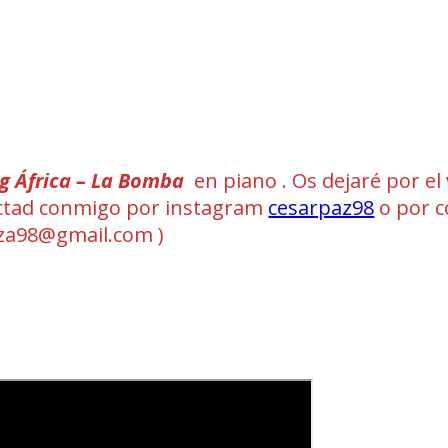
ng África – La Bomba
en piano . Os dejaré por el
ntactad conmigo por instagram
cesarpaz98
o por c
a98@gmail.com )