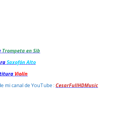
a
Trompeta en Sib
ura
Saxofón Alto
titura
Violín
de mi canal de YouTube :
CesarFullHDMusic