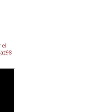
 el
paz98