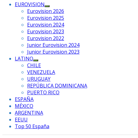
EUROVISION
Mostrar
Eurovision 2026
el
Eurovision 2025
submenú
Eurovision 2024
Eurovision 2023
Eurovision 2022
Junior Eurovision 2024
Junior Eurovision 2023
LATINO
Mostrar
CHILE
el
VENEZUELA
submenú
URUGUAY
REPÚBLICA DOMINICANA
PUERTO RICO
ESPAÑA
MÉXICO
ARGENTINA
EEUU
Top 50 España