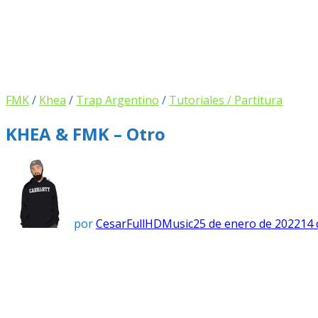
FMK
/
Khea
/
Trap Argentino
/
Tutoriales / Partitura
KHEA & FMK – Otro
por
CesarFullHDMusic
25 de enero de 2022
14 