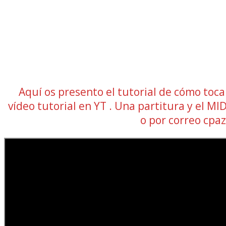
Aquí os presento el tutorial de cómo toc
vídeo tutorial en YT . Una partitura y el 
o por correo cp