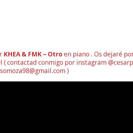
ar
KHEA & FMK – Otro
en piano . Os dejaré por
MIDI ( contactad conmigo por instagram @cesar
azsomoza98@gmail.com )