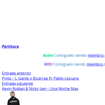
Partitura
Audio
Consíguelo siendo
miembro
MIDI
Consíguelo siendo
miembro
Navegación
Entrada
Entrada anterior
anterior:
Pinta – L-Gante x Bizarrap ft. Pablo Lescano
De
Entrada
Entrada siguiente
Entradas
siguiente:
Kevin Roldan & Nicky Jam – Una Noche Mas