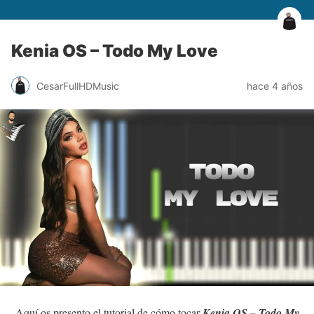
Kenia OS – Todo My Love
CesarFullHDMusic
hace 4 años
Aquí os presento el tutorial de cómo tocar
Kenia OS – Todo My