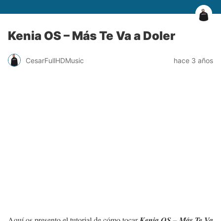
Kenia OS – Más Te Va a Doler
CesarFullHDMusic
hace 3 años
Aquí os presento el tutorial de cómo tocar
Kenia OS – Más Te Va