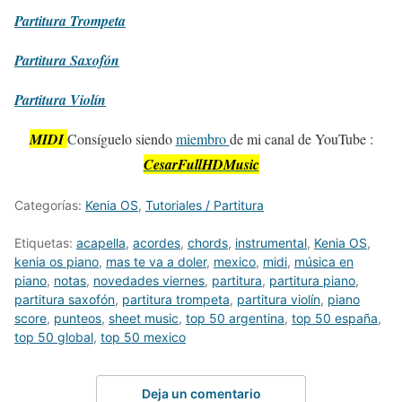
Partitura
Trompeta
Partitura
Saxofón
Partitura
Violín
MIDI
Consíguelo siendo
miembro
de mi canal de YouTube :
CesarFullHDMusic
Categorías:
Kenia OS
,
Tutoriales / Partitura
Etiquetas:
acapella
,
acordes
,
chords
,
instrumental
,
Kenia OS
,
kenia os piano
,
mas te va a doler
,
mexico
,
midi
,
música en
piano
,
notas
,
novedades viernes
,
partitura
,
partitura piano
,
partitura saxofón
,
partitura trompeta
,
partitura violín
,
piano
score
,
punteos
,
sheet music
,
top 50 argentina
,
top 50 españa
,
top 50 global
,
top 50 mexico
Deja un comentario