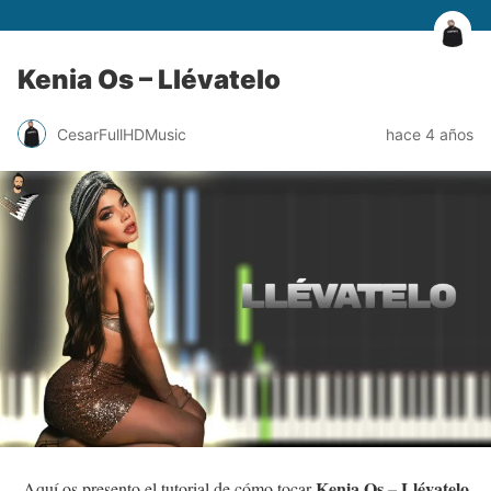
Kenia Os – Llévatelo
CesarFullHDMusic
hace 4 años
Kenia Os – Llévatelo
Aquí os presento el tutorial de cómo tocar