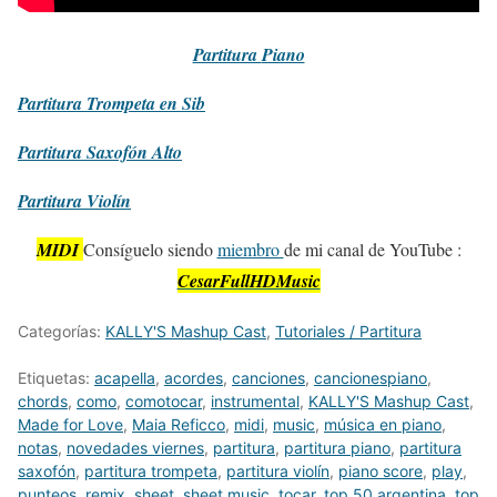
Partitura
Piano
Partitura
Trompeta en Sib
Partitura
Saxofón Alto
Partitura
Violín
MIDI
Consíguelo siendo
miembro
de mi canal de YouTube :
CesarFullHDMusic
Categorías:
KALLY'S Mashup Cast
,
Tutoriales / Partitura
Etiquetas:
acapella
,
acordes
,
canciones
,
cancionespiano
,
chords
,
como
,
comotocar
,
instrumental
,
KALLY'S Mashup Cast
,
Made for Love
,
Maia Reficco
,
midi
,
music
,
música en piano
,
notas
,
novedades viernes
,
partitura
,
partitura piano
,
partitura
saxofón
,
partitura trompeta
,
partitura violín
,
piano score
,
play
,
punteos
,
remix
,
sheet
,
sheet music
,
tocar
,
top 50 argentina
,
top