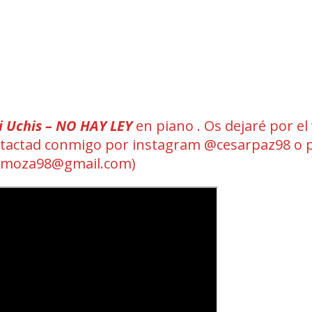
i Uchis – NO HAY LEY
en piano . Os dejaré por el
 contactad conmigo por instagram @cesarpaz98 o 
omoza98@gmail.com)