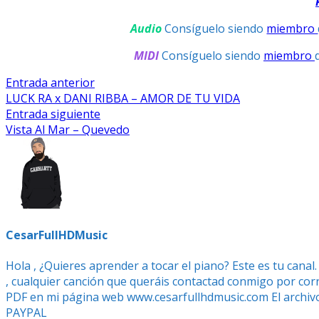
Audio
Consíguelo siendo
miembro
MIDI
Consíguelo siendo
miembro
Navegación
Entrada
Entrada anterior
anterior:
LUCK RA x DANI RIBBA – AMOR DE TU VIDA
De
Entrada
Entrada siguiente
Entradas
siguiente:
Vista Al Mar – Quevedo
CesarFullHDMusic
Hola , ¿Quieres aprender a tocar el piano? Este es tu canal
, cualquier canción que queráis contactad conmigo por cor
PDF en mi página web www.cesarfullhdmusic.com El archi
PAYPAL