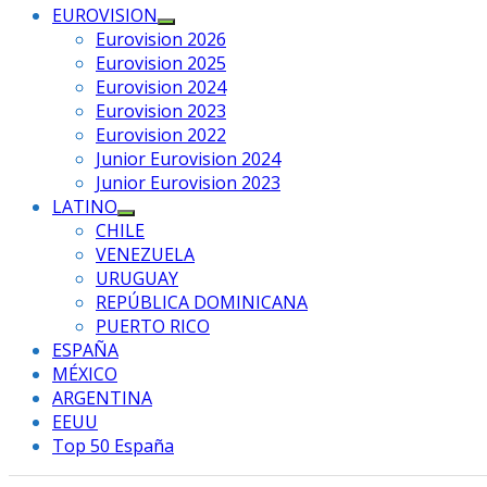
EUROVISION
Mostrar
Eurovision 2026
el
Eurovision 2025
submenú
Eurovision 2024
Eurovision 2023
Eurovision 2022
Junior Eurovision 2024
Junior Eurovision 2023
LATINO
Mostrar
CHILE
el
VENEZUELA
submenú
URUGUAY
REPÚBLICA DOMINICANA
PUERTO RICO
ESPAÑA
MÉXICO
ARGENTINA
EEUU
Top 50 España