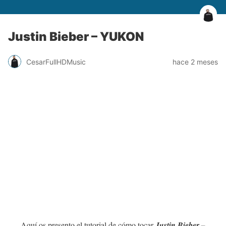
Justin Bieber – YUKON
CesarFullHDMusic
hace 2 meses
Aquí os presento el tutorial de cómo tocar
Justin Bieber –