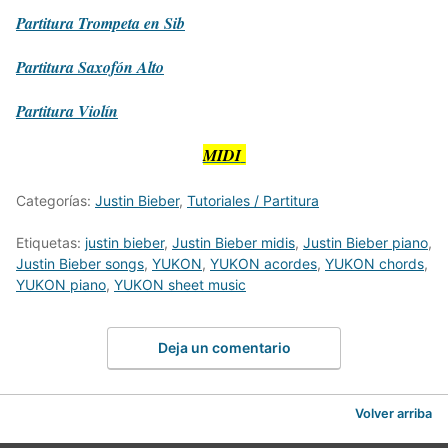
Partitura
Trompeta en Sib
Partitura
Saxofón Alto
Partitura
Violín
MIDI
Categorías:
Justin Bieber
,
Tutoriales / Partitura
Etiquetas:
justin bieber
,
Justin Bieber midis
,
Justin Bieber piano
,
Justin Bieber songs
,
YUKON
,
YUKON acordes
,
YUKON chords
,
YUKON piano
,
YUKON sheet music
Deja un comentario
Volver arriba