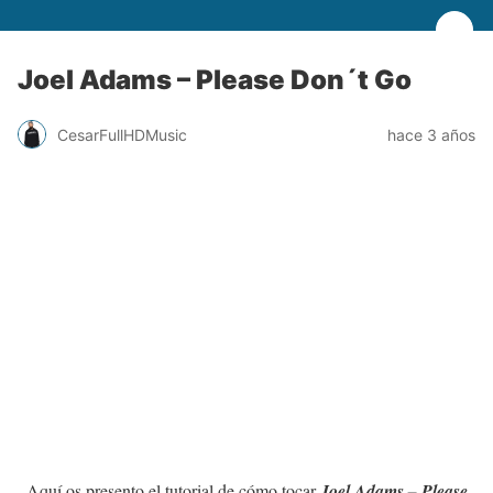
Joel Adams – Please Don´t Go
CesarFullHDMusic
hace 3 años
Aquí os presento el tutorial de cómo tocar
Joel Adams – Please