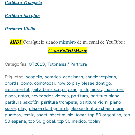
Partitura
Trompeta
Partitura
Saxofón
Partitura
Violín
MIDI
Consíguelo siendo
miembro
de mi canal de YouTube :
CesarFullHDMusic
Categorías:
OT2023
,
Tutoriales / Partitura
Etiquetas:
acapella
,
acordes
,
canciones
,
cancionespiano
,
chords
,
como
,
comotocar
,
how to play please dont go
,
instrumental
,
joel adams songs piano
,
midi
,
music
,
música en
piano
,
notas
,
novedades viernes
,
partitura
,
partitura piano
,
partitura saxofón
,
partitura trompeta
,
partitura violín
,
piano
score
,
play
,
please dont go midi
,
please dont go sheet music
,
punteos
,
remix
,
sheet
,
sheet music
,
tocar
,
top 50 argentina
,
top
50 españa
,
top 50 global
,
top 50 mexico
,
toplay