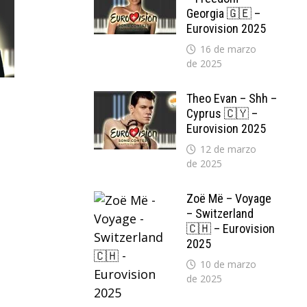
Georgia 🇬🇪 –
Eurovision 2025
16 de marzo
de 2025
Theo Evan – Shh –
Cyprus 🇨🇾 –
Eurovision 2025
12 de marzo
de 2025
Zoë Më – Voyage
– Switzerland
🇨🇭 – Eurovision
2025
10 de marzo
de 2025