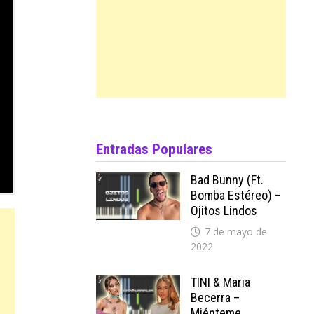
Entradas Populares
Bad Bunny (ft.
Bomba Estéreo) –
Ojitos Lindos
7 de mayo de
2022
TINI & Maria
Becerra –
Miénteme