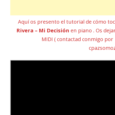
Aquí os presento el tutorial de cómo to
Rivera – Mi Decisión
en piano . Os dejar
MIDI ( contactad conmigo por
cpazsomoz