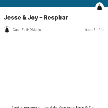
Jesse & Joy – Respirar
CesarFullHDMusic
hace 5 años
Jesse & Joy –
Aquí os presento el tutorial de cómo tocar