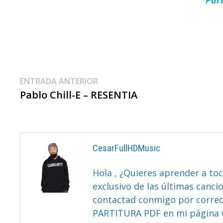
Navegación
Entrada
ENTRADA ANTERIOR
anterior:
Pablo Chill-E – RESENTIA
De
Entradas
CesarFullHDMusic
Hola , ¿Quieres aprender a toc
exclusivo de las últimas canci
contactad conmigo por correo 
PARTITURA PDF en mi página 