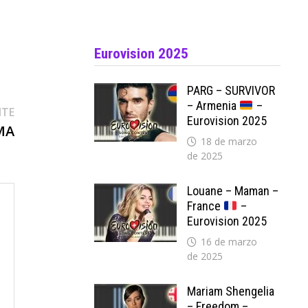
Eurovision 2025
PARG – SURVIVOR
– Armenia
–
Entrada
NTE
Eurovision 2025
siguiente:
MA
18 de marzo
de 2025
Louane – Maman –
France
–
Eurovision 2025
16 de marzo
de 2025
Mariam Shengelia
– Freedom –