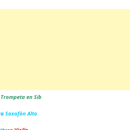
a
Trompeta en Sib
ra
Saxofón Alto
titura
Violín