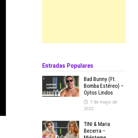
Entradas Populares
Bad Bunny (ft.
Bomba Estéreo) –
Ojitos Lindos
7 de mayo de
2022
TINI & Maria
Becerra –
Miénteme