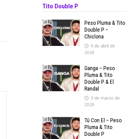
Tito Double P
Peso Pluma & Tito
Double P –
Chiclona
9 de abril de
2026
Ganga – Peso
Pluma & Tito
Double P & El
Randal
3 de marzo de
2026
Tú Con El – Peso
Pluma & Tito
Double P