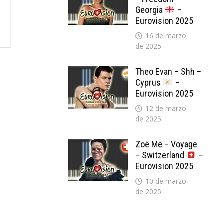
Georgia
–
Eurovision 2025
16 de marzo
de 2025
Theo Evan – Shh –
Cyprus
–
Eurovision 2025
12 de marzo
de 2025
Zoë Më – Voyage
– Switzerland
–
Eurovision 2025
10 de marzo
de 2025