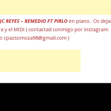
JC REYES – REMEDIO FT PIRLO
en piano . Os deja
ura y el MIDI ( contactad conmigo por instagram
eo cpazsomoza98@gmail.com )