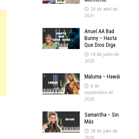
29 de abril de
2021
Anuel AA Bad
Bunny – Hasta
Que Dios Diga
18 de junio de
2020
Maluma – Hawái
8 de
septiembre de
2020
Samantha – Sin
Más
28 de julio de
2020