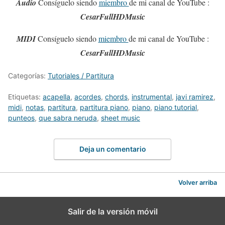
Audio
Consíguelo siendo
miembro
de mi canal de YouTube :
CesarFullHDMusic
MIDI
Consíguelo siendo
miembro
de mi canal de YouTube :
CesarFullHDMusic
Categorías:
Tutoriales / Partitura
Etiquetas:
acapella
,
acordes
,
chords
,
instrumental
,
javi ramirez
,
midi
,
notas
,
partitura
,
partitura piano
,
piano
,
piano tutorial
,
punteos
,
que sabra neruda
,
sheet music
Deja un comentario
Volver arriba
Salir de la versión móvil