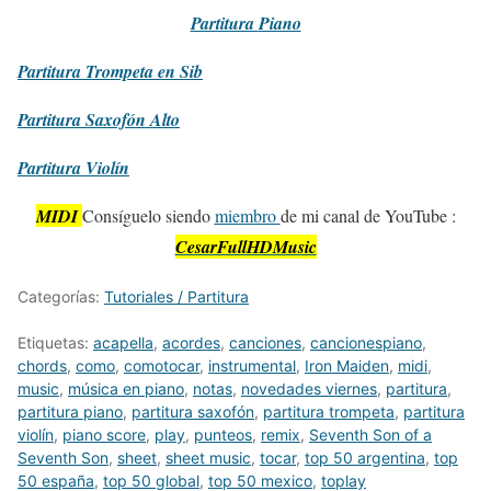
Partitura
Piano
Partitura
Trompeta en Sib
Partitura
Saxofón Alto
Partitura
Violín
MIDI
Consíguelo siendo
miembro
de mi canal de YouTube :
CesarFullHDMusic
Categorías:
Tutoriales / Partitura
Etiquetas:
acapella
,
acordes
,
canciones
,
cancionespiano
,
chords
,
como
,
comotocar
,
instrumental
,
Iron Maiden
,
midi
,
music
,
música en piano
,
notas
,
novedades viernes
,
partitura
,
partitura piano
,
partitura saxofón
,
partitura trompeta
,
partitura
violín
,
piano score
,
play
,
punteos
,
remix
,
Seventh Son of a
Seventh Son
,
sheet
,
sheet music
,
tocar
,
top 50 argentina
,
top
50 españa
,
top 50 global
,
top 50 mexico
,
toplay