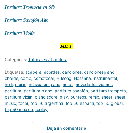
Partitura
Trompeta en Sib
Partitura
Saxofón Alto
Partitura
Violín
MIDI
Categorías:
Tutoriales / Partitura
Etiquetas:
acapella
,
acordes
,
canciones
,
cancionespiano
,
chords
,
como
,
comotocar
,
Hillsong
,
Hosanna
,
instrumental
,
midi
,
music
,
música en piano
,
notas
,
novedades viernes
,
partitura
,
partitura piano
,
partitura saxofón
,
partitura trompeta
,
partitura violín
,
piano score
,
play
,
punteos
,
remix
,
sheet
,
sheet
music
,
tocar
,
top 50 argentina
,
top 50 españa
,
top 50 global
,
top 50 mexico
,
toplay
Deja un comentario