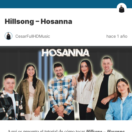
Hillsong – Hosanna
CesarFullHDMusic
hace 1 año
Aquí os presento el tutorial de cómo tocar
Hillsong – Hosanna