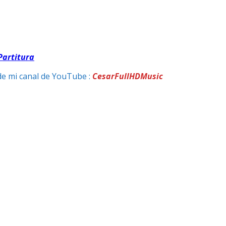
Partitura
de mi canal de YouTube :
CesarFullHDMusic