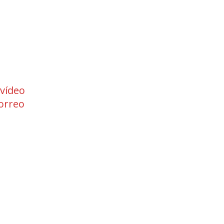
 vídeo
orreo