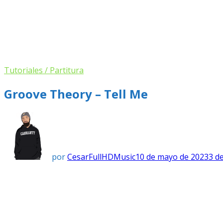
Tutoriales / Partitura
Groove Theory – Tell Me
por
CesarFullHDMusic
10 de mayo de 2023
3 d