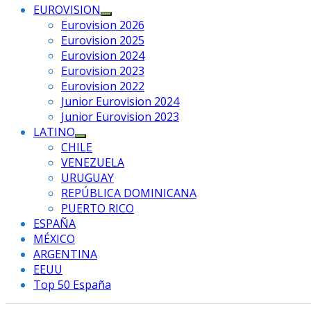
EUROVISION
Mostrar
Eurovision 2026
el
Eurovision 2025
submenú
Eurovision 2024
Eurovision 2023
Eurovision 2022
Junior Eurovision 2024
Junior Eurovision 2023
LATINO
Mostrar
CHILE
el
VENEZUELA
submenú
URUGUAY
REPÚBLICA DOMINICANA
PUERTO RICO
ESPAÑA
MÉXICO
ARGENTINA
EEUU
Top 50 España