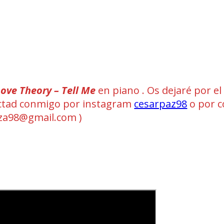
ove Theory – Tell Me
en piano . Os dejaré por el
ntactad conmigo por instagram
cesarpaz98
o por c
a98@gmail.com )