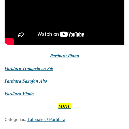
Partitura
Piano
Partitura
Trompeta en Sib
Partitura
Saxofón Alto
Partitura
Violín
MIDI
Categorías:
Tutoriales / Partitura